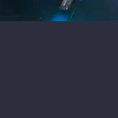
TU PRODUCTORA
AUDIOVISUAL EN
MADRID 360
Iliada Films, una productora audiovisual 360º en
Madrid y tu socio confiable en el ámbito del
audiovisual innovador. Como narradores visuales
dedicados, creamos relatos únicos que despiertan
emociones y cautivan audiencias a nivel global. En