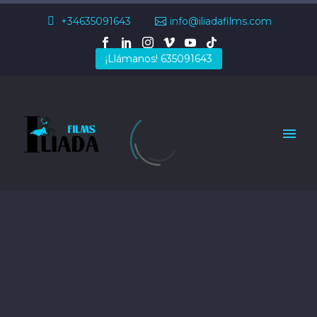
+34635091643
info@iliadafilms.com
¡Llámanos! 635091643