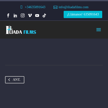
+34635091643
info@iliadafilms.com
¡Llámanos! 635091643
ANT.