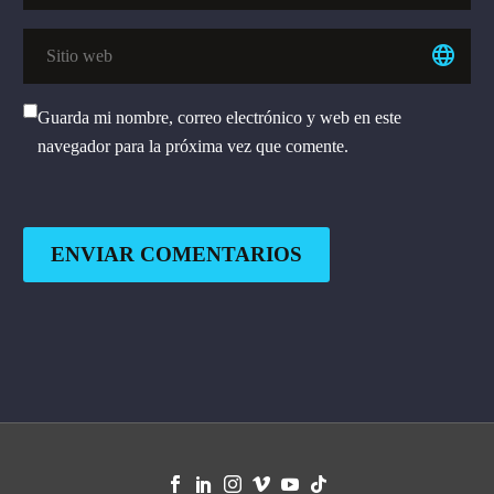
11 Oct 2020
Una Mañana Fría llega a las
público Tras su éxito en festivales y
plataformas: Amazón y Atresplayer
estreno…
También podrá verse en Televisión
Española y se distribuirá entre los…
Guarda mi nombre, correo electrónico y web en este
navegador para la próxima vez que comente.
ENVIAR COMENTARIOS